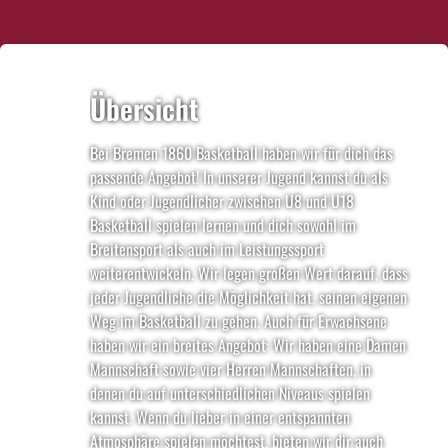
Übersicht
Bei Bremen 1860 Basketball haben wir für dich das
passende Angebot! In unserer Jugend kannst du als
Kind oder Jugendlicher zwischen U8 und U18
Basketball spielen lernen und dich sowohl im
Breitensport als auch im Leistungssport
weiterentwickeln. Wir legen großen Wert darauf, dass
jeder Jugendliche die Möglichkeit hat, seinen eigenen
Weg im Basketball zu gehen. Auch für Erwachsene
haben wir ein breites Angebot: Wir haben eine Damen
Mannschaft sowie vier Herren Mannschaften, in
denen du auf unterschiedlichen Niveaus spielen
kannst. Wenn du lieber in einer entspannten
Atmosphäre spielen möchtest, bieten wir dir auch