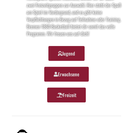
zwei Freizeitgruppen zur Auswahl. Hier steht der Spaß
am Spiel im Vordergrund, und es gibt keine
Verpflichtungen in Bezug auf Teilnahme oder Training.
Bremen 1860 Basketball bietet dir somit das volle
Programm. Wir freuen uns auf dich!
Jugend
Erwachsene
Freizeit